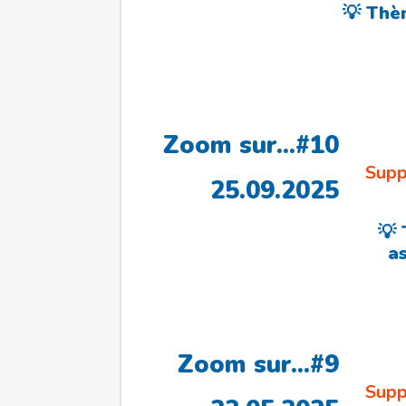
💡 Thèm
Zoom sur…#10
Supp
25.09.2025
💡
a
Zoom sur…#9
Supp