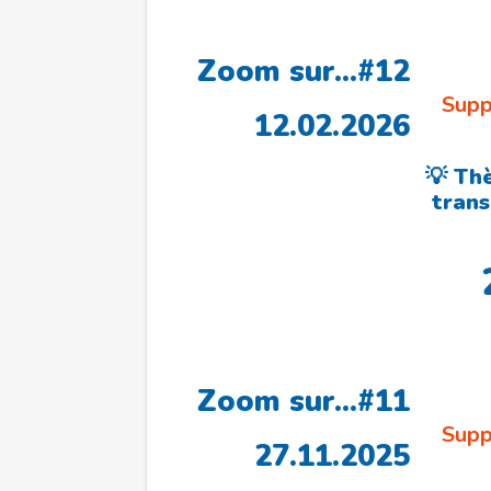
Zoom sur…#12
Supp
12.02.2026
💡 Th
trans
Zoom sur…#11
Supp
27.11.2025