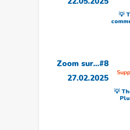
22.05.2025
💡 
commun
Zoom sur…#8
Supp
27.02.2025
💡 Th
Plu