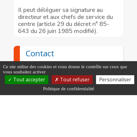
Il peut déléguer sa signature au
directeur et aux chefs de service du
centre (article 29 du décret n° 85-
643 du 26 juin 1985 modifié).
Contact
Affaires Générales - Secrétariat de
Ce site utilise des cookies et vous donne le contrôle sur ceux que
Direction
vous souhaitez activer
Tout accepter
Tout refuser
Personnaliser
Formulaire de contact via AGIRHE
Politique de confidentialité
Thème : Communication