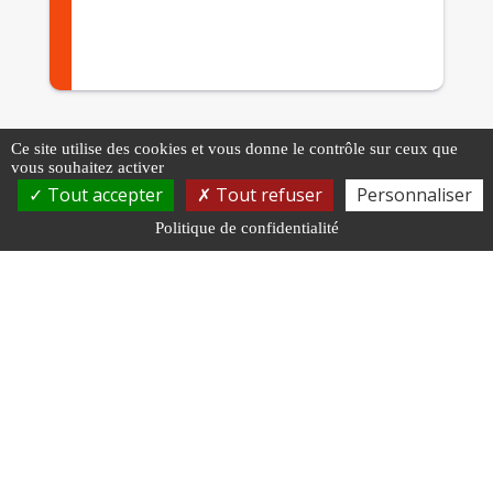
Ce site utilise des cookies et vous donne le contrôle sur ceux que
vous souhaitez activer
Tout accepter
Tout refuser
Personnaliser
Politique de confidentialité
Informations
supplémentaires
Prestations soumises à la signature
de la « CONVENTION MEDECINE
PROFESSIONNELLE » ou de la
« CONVENTION PRESTATIONS A
L’ACTE »
Pour souscrire
,
connectez vous à « Mon espace