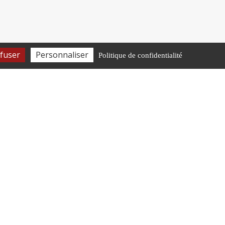
fuser
Personnaliser
Politique de confidentialité
HORAIRES D’OUVERTURE
Lundi-Jeudi
9h00-12h | 13h30-17h00
Vendredi et veille de jour férié
9h00-12h | 13h30-16h00