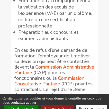
Formation ou accompagnement à
la validation des acquis de
l’expérience (VAE) par un diplôme,
un titre ou une certification
professionnelle
Préparation aux concours et
examens administratifs
En cas de refus d’une demande de
formation, l’employeur doit motiver
sa décision qui peut être contestée
devant la
Commission Administrative
Paritaire
(CAP) pour les
fonctionnaires ou la
Commission
Consultative Paritaire
(CCP) pour les
contractuels. Le rejet d’une 3ème
demande (après deux années
Ce site utilise des cookies et vous donne le contrôle sur ceux que
consécutives) ne peut être prononcé
vous souhaitez activer
qu’après avis de la CAP ou de la CCP.
Tout accepter
Tout refuser
Personnaliser