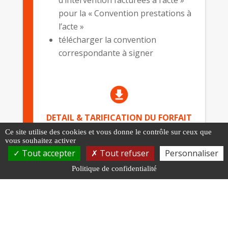
pour la « Convention prestations à
l’acte »
télécharger la convention
correspondante à signer
DETAIL & TARIFICATION DU FORFAIT
CISST
Ce site utilise des cookies et vous donne le contrôle sur ceux que
vous souhaitez activer
Tout accepter
Tout refuser
Personnaliser
Politique de confidentialité
DETAIL & TARIFICATION DE LA
CONVENTION PRESTATIONS A L’ACTE