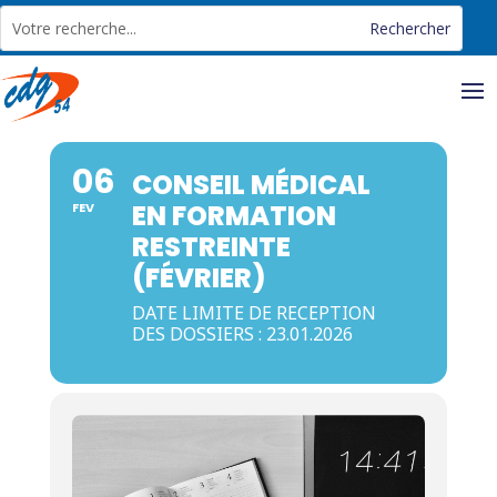
Panneau de gestion des cookies
06
CONSEIL MÉDICAL
EN FORMATION
FEV
RESTREINTE
(FÉVRIER)
DATE LIMITE DE RECEPTION
DES DOSSIERS : 23.01.2026