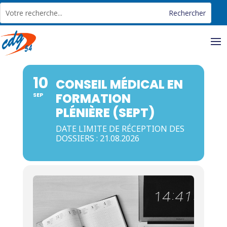
Panneau de gestion des cookies
10
CONSEIL MÉDICAL EN
FORMATION
SEP
PLÉNIÈRE (SEPT)
DATE LIMITE DE RÉCEPTION DES
DOSSIERS : 21.08.2026