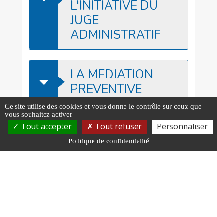
L'INITIATIVE DU
JUGE
ADMINISTRATIF
LA MEDIATION
PREVENTIVE
Ce site utilise des cookies et vous donne le contrôle sur ceux que
vous souhaitez activer
Tout accepter
Tout refuser
Personnaliser
MODE DE
CONVENTIONNEMENT ET
Politique de confidentialité
TARIFS SUR NOTRE PAGE
DEDIEE